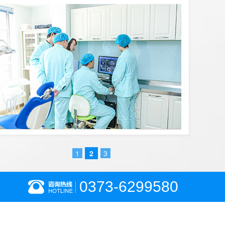
1
2
3
0373-6299580