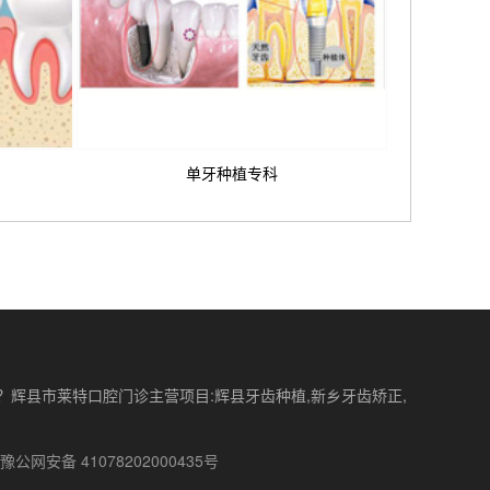
单牙种植专科
辉县市莱特口腔门诊主营项目:辉县牙齿种植,新乡牙齿矫正,
豫公网安备 41078202000435号