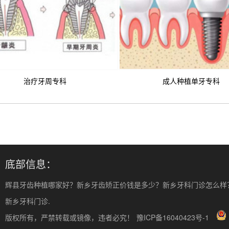
治疗牙周专科
成人种植单牙专科
底部信息：
辉县牙齿种植哪家好？新乡牙齿矫正价钱是多少？新乡牙科门诊怎么样？
新乡牙科门诊.
版权所有，严禁转载或镜像，违者必究！
豫ICP备16040423号-1