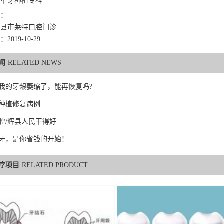
：
单牙种植专科
签：
辉县市莱特口腔门诊
019-10-29
闻
RELATED NEWS
我的牙龈萎缩了，能再恢复吗?
种植修复病例
腔/辉县人民干得好
牙，是你省钱的开始！
疗项目
RELATED PRODUCT