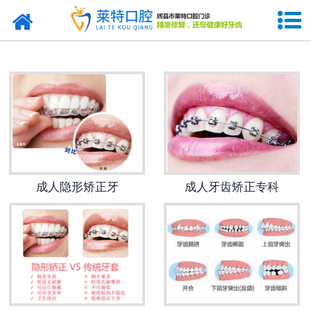
网站首页
牙齿种植
美牙中心
口腔内科
牙齿修复
成人隐形矫正牙
成人牙齿矫正专科
口腔外科
儿牙专科